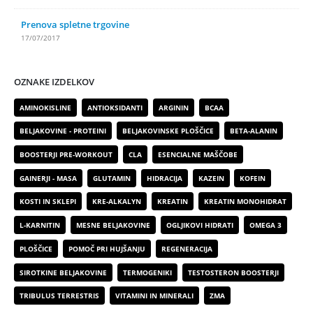
Prenova spletne trgovine
17/07/2017
OZNAKE IZDELKOV
AMINOKISLINE
ANTIOKSIDANTI
ARGININ
BCAA
BELJAKOVINE - PROTEINI
BELJAKOVINSKE PLOŠČICE
BETA-ALANIN
BOOSTERJI PRE-WORKOUT
CLA
ESENCIALNE MAŠČOBE
GAINERJI - MASA
GLUTAMIN
HIDRACIJA
KAZEIN
KOFEIN
KOSTI IN SKLEPI
KRE-ALKALYN
KREATIN
KREATIN MONOHIDRAT
L-KARNITIN
MESNE BELJAKOVINE
OGLJIKOVI HIDRATI
OMEGA 3
PLOŠČICE
POMOČ PRI HUJŠANJU
REGENERACIJA
SIROTKINE BELJAKOVINE
TERMOGENIKI
TESTOSTERON BOOSTERJI
TRIBULUS TERRESTRIS
VITAMINI IN MINERALI
ZMA