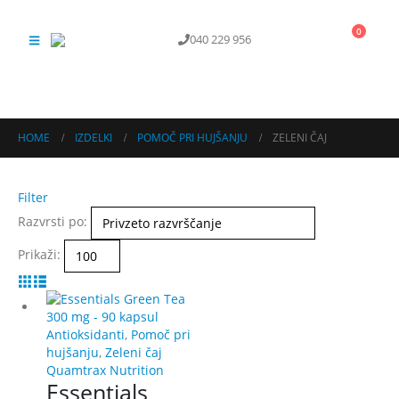
0
040 229 956
KONTAKT
HOME
IZDELKI
POMOČ PRI HUJŠANJU
ZELENI ČAJ
Filter
Razvrsti po:
Prikaži:
Antioksidanti
,
Pomoč pri
hujšanju
,
Zeleni čaj
Quamtrax Nutrition
Essentials