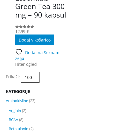
Green Tea 300
mg – 90 kapsul
12,99
€
0
out of 5
Dodaj v košarico
Dodaj na Seznam
želja
Hiter ogled
Prikaži:
KATEGORIJE
Aminokisline
(23)
Arginin
(2)
BCAA
(8)
Beta-alanin
(2)