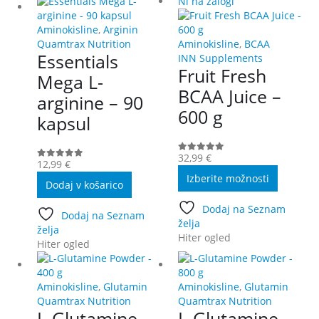
Ni na zalogi
izberete
lahko
na
izberete
Aminokisline
,
Arginin
strani
na
Quamtrax Nutrition
Aminokisline
,
BCAA
izdelka
strani
Essentials
INN Supplements
izdelka
Fruit Fresh
Mega L-
BCAA Juice –
arginine – 90
600 g
kapsul
32,99
€
0
out of 5
12,99
€
0
out of 5
Ta
Izberite možnosti
Dodaj v košarico
izdelek
ima
Dodaj na Seznam
več
Dodaj na Seznam
želja
različic.
želja
Hiter ogled
Možnost
Hiter ogled
lahko
izberete
na
Aminokisline
,
Glutamin
Aminokisline
,
Glutamin
strani
Quamtrax Nutrition
Quamtrax Nutrition
L-Glutamine
L-Glutamine
izdelka