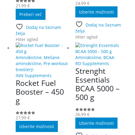
24,99
€
0
out of 5
21,99
€
0
out of 5
Ta
Izberite možnosti
Preberi več
izdelek
ima
Dodaj na Seznam
več
Dodaj na Seznam
želja
različic.
želja
Hiter ogled
Možnost
Hiter ogled
lahko
izberete
na
Aminokisline
,
Mešane
Aminokisline
,
BCAA
strani
aminokisline
,
Pre-workout
RD Supplements
Strenght
izdelka
boosterji
INN Supplements
Essentials
Rocket Fuel
BCAA 5000 –
Booster – 450
500 g
g
26,99
€
0
out of 5
27,99
€
0
out of 5
Ta
Izberite možnosti
Ta
izdelek
Izberite možnosti
izdelek
ima