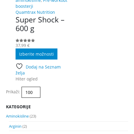
aminokisline
,
Pre-workout
boosterji
Quamtrax Nutrition
Super Shock –
600 g
37,99
€
0
out of 5
Ta
Izberite možnosti
izdelek
ima
Dodaj na Seznam
več
želja
različic.
Hiter ogled
Možnosti
lahko
Prikaži:
izberete
na
strani
KATEGORIJE
izdelka
Aminokisline
(23)
Arginin
(2)