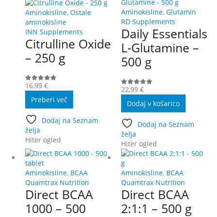
Aminokisline
,
Glutamin
Aminokisline
,
Ostale
RD Supplements
aminokisline
Daily Essentials
INN Supplements
Citrulline Oxide
L-Glutamine –
– 250 g
500 g
16,99
€
0
out of 5
22,99
€
0
out of 5
Preberi več
Dodaj v košarico
Dodaj na Seznam
Dodaj na Seznam
želja
želja
Hiter ogled
Hiter ogled
Aminokisline
,
BCAA
Aminokisline
,
BCAA
Quamtrax Nutrition
Quamtrax Nutrition
Direct BCAA
Direct BCAA
1000 – 500
2:1:1 – 500 g