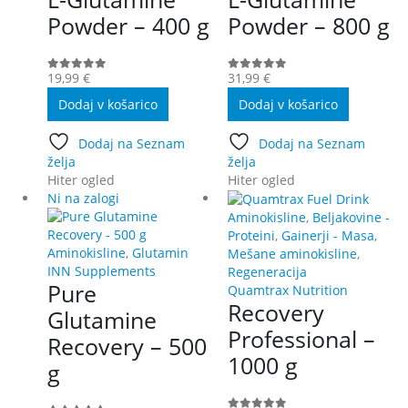
Powder – 400 g
Powder – 800 g
19,99
€
31,99
€
0
out of 5
0
out of 5
Dodaj v košarico
Dodaj v košarico
Dodaj na Seznam
Dodaj na Seznam
želja
želja
Hiter ogled
Hiter ogled
Ni na zalogi
Aminokisline
,
Beljakovine -
Proteini
,
Gainerji - Masa
,
Aminokisline
,
Glutamin
Mešane aminokisline
,
INN Supplements
Regeneracija
Pure
Quamtrax Nutrition
Recovery
Glutamine
Professional –
Recovery – 500
1000 g
g