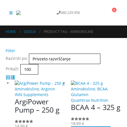
0
040 229 956
KONTAKT
HOME
IZDELKI
PRODUCT TAG -
AMINOKISLINE
Filter
Razvrsti po:
Prikaži:
Aminokisline
,
Arginin
Aminokisline
,
BCAA
,
INN Supplements
Glutamin
ArgiPower
Quamtrax Nutrition
BCAA 4 – 325 g
Pump – 250 g
18,99
€
0
out of 5
14,99
€
0
out of 5