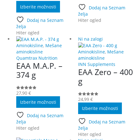
Ta
Izberite možnosti
Dodaj na Seznam
izdelek
želja
ima
Dodaj na Seznam
Hiter ogled
več
želja
različic.
Hiter ogled
Možnosti
Ni na zalogi
lahko
Aminokisline
,
Mešane
izberete
aminokisline
Aminokisline
,
Mešane
na
Quamtrax Nutrition
aminokisline
strani
EAA M.A.P. –
INN Supplements
izdelka
EAA Zero – 400
374 g
g
27,90
€
0
out of 5
Ta
24,99
€
0
out of 5
Izberite možnosti
izdelek
Ta
Izberite možnosti
ima
izdelek
Dodaj na Seznam
več
ima
želja
Dodaj na Seznam
različic.
več
Hiter ogled
želja
Možnosti
različic.
Hiter ogled
lahko
Možnost