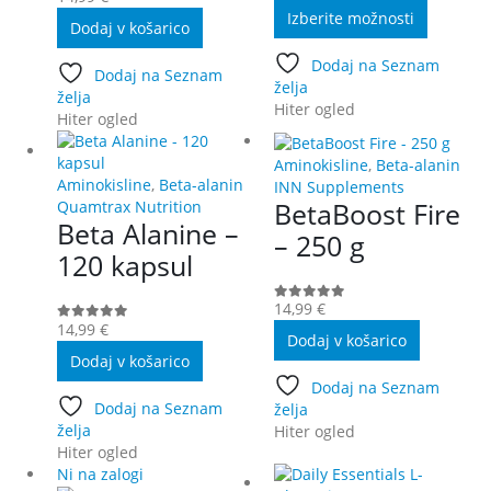
Ta
Izberite možnosti
Dodaj v košarico
izdelek
ima
Dodaj na Seznam
več
Dodaj na Seznam
želja
različic.
želja
Hiter ogled
Možnost
Hiter ogled
lahko
izberete
Aminokisline
,
Beta-alanin
na
Aminokisline
,
Beta-alanin
INN Supplements
strani
BetaBoost Fire
Quamtrax Nutrition
Beta Alanine –
izdelka
– 250 g
120 kapsul
14,99
€
0
out of 5
14,99
€
0
out of 5
Dodaj v košarico
Dodaj v košarico
Dodaj na Seznam
Dodaj na Seznam
želja
želja
Hiter ogled
Hiter ogled
Ni na zalogi