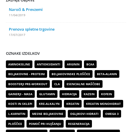
ZADNJE OBJAVE
Naroči & Prevzemi
11/04/2019
Prenova spletne trgovine
17/07/2017
OZNAKE IZDELKOV
AMINOKISLINE
ANTIOKSIDANTI
ARGININ
BCAA
BELJAKOVINE - PROTEINI
BELJAKOVINSKE PLOŠČICE
BETA-ALANIN
BOOSTERJI PRE-WORKOUT
CLA
ESENCIALNE MAŠČOBE
GAINERJI - MASA
GLUTAMIN
HIDRACIJA
KAZEIN
KOFEIN
KOSTI IN SKLEPI
KRE-ALKALYN
KREATIN
KREATIN MONOHIDRAT
L-KARNITIN
MESNE BELJAKOVINE
OGLJIKOVI HIDRATI
OMEGA 3
PLOŠČICE
POMOČ PRI HUJŠANJU
REGENERACIJA