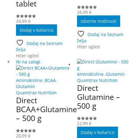
tablet
26,99
€
0
out of 5
Ta
24,99
€
Izberite možnosti
0
out of 5
izdelek
Dodaj v košarico
ima
Dodaj na Seznam
več
želja
različic.
Dodaj na Seznam
Hiter ogled
Možnost
želja
lahko
Hiter ogled
izberete
Ni na zalogi
na
strani
Aminokisline
,
Glutamin
izdelka
Aminokisline
,
BCAA
,
Quamtrax Nutrition
Direct
Glutamin
Quamtrax Nutrition
Glutamine –
Direct
500 g
BCAA+Glutamine
– 500 g
22,99
€
0
out of 5
Dodaj v košarico
20,99
€
0
out of 5