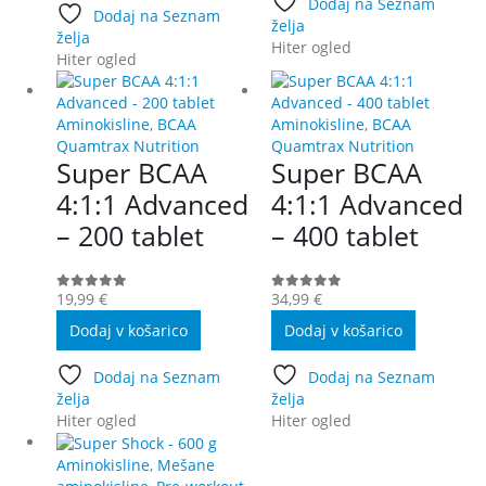
ima
Dodaj na Seznam
več
Dodaj na Seznam
več
želja
različic.
želja
različic.
Hiter ogled
Možnost
Hiter ogled
Možnosti
lahko
lahko
izberete
izberete
na
Aminokisline
,
BCAA
Aminokisline
,
BCAA
na
strani
Quamtrax Nutrition
Quamtrax Nutrition
strani
izdelka
Super BCAA
Super BCAA
izdelka
4:1:1 Advanced
4:1:1 Advanced
– 200 tablet
– 400 tablet
19,99
€
34,99
€
0
out of 5
0
out of 5
Dodaj v košarico
Dodaj v košarico
Dodaj na Seznam
Dodaj na Seznam
želja
želja
Hiter ogled
Hiter ogled
Aminokisline
,
Mešane