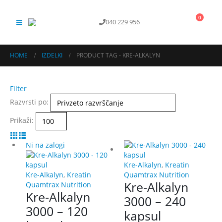
0
040 229 956
KONTAKT
HOME
IZDELKI
PRODUCT TAG -
KRE-ALKALYN
Filter
Razvrsti po:
Prikaži:
Ni na zalogi
Kre-Alkalyn
,
Kreatin
Kre-Alkalyn
,
Kreatin
Quamtrax Nutrition
Kre-Alkalyn
Quamtrax Nutrition
Kre-Alkalyn
3000 – 240
3000 – 120
kapsul