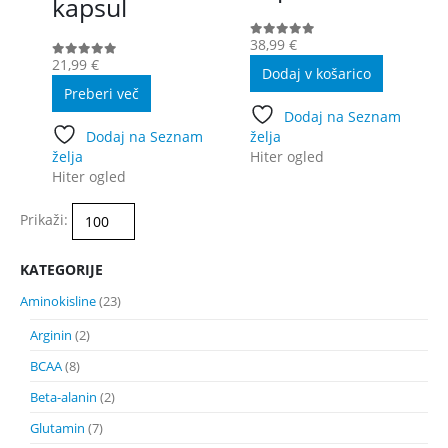
kapsul
38,99
€
0
out of 5
21,99
€
0
out of 5
Dodaj v košarico
Preberi več
Dodaj na Seznam
Dodaj na Seznam
želja
želja
Hiter ogled
Hiter ogled
Prikaži:
KATEGORIJE
Aminokisline
(23)
Arginin
(2)
BCAA
(8)
Beta-alanin
(2)
Glutamin
(7)