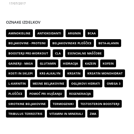
17/07/2017
OZNAKE IZDELKOV
AMINOKISLINE
ANTIOKSIDANTI
ARGININ
BCAA
BELJAKOVINE - PROTEINI
BELJAKOVINSKE PLOŠČICE
BETA-ALANIN
BOOSTERJI PRE-WORKOUT
CLA
ESENCIALNE MAŠČOBE
GAINERJI - MASA
GLUTAMIN
HIDRACIJA
KAZEIN
KOFEIN
KOSTI IN SKLEPI
KRE-ALKALYN
KREATIN
KREATIN MONOHIDRAT
L-KARNITIN
MESNE BELJAKOVINE
OGLJIKOVI HIDRATI
OMEGA 3
PLOŠČICE
POMOČ PRI HUJŠANJU
REGENERACIJA
SIROTKINE BELJAKOVINE
TERMOGENIKI
TESTOSTERON BOOSTERJI
TRIBULUS TERRESTRIS
VITAMINI IN MINERALI
ZMA